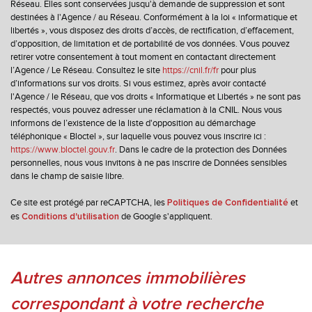
Réseau. Elles sont conservées jusqu'à demande de suppression et sont
destinées à l'Agence / au Réseau. Conformément à la loi « informatique et
Bibliothèque
libertés », vous disposez des droits d’accès, de rectification, d’effacement,
d’opposition, de limitation et de portabilité de vos données. Vous pouvez
Gare ferroviaire
retirer votre consentement à tout moment en contactant directement
l’Agence / Le Réseau. Consultez le site
https://cnil.fr/fr
pour plus
Bureau de poste
d’informations sur vos droits. Si vous estimez, après avoir contacté
l'Agence / le Réseau, que vos droits « Informatique et Libertés » ne sont pas
Mairie
respectés, vous pouvez adresser une réclamation à la CNIL. Nous vous
informons de l’existence de la liste d'opposition au démarchage
Presse et Tabac
téléphonique « Bloctel », sur laquelle vous pouvez vous inscrire ici :
https://www.bloctel.gouv.fr
. Dans le cadre de la protection des Données
personnelles, nous vous invitons à ne pas inscrire de Données sensibles
statistiques
dans le champ de saisie libre.
Ce site est protégé par reCAPTCHA, les
et
Politiques de Confidentialité
Nombre d'habitants
116 352
es
de Google s'appliquent.
Conditions d'utilisation
Propriétaires (vs. locataires)
34,88 %
Taxe habitation
22,28 %
Taxe foncière
25,64 %
autres annonces immobilières
Habitants de moins de 25 ans
35,66 %
correspondant à votre recherche