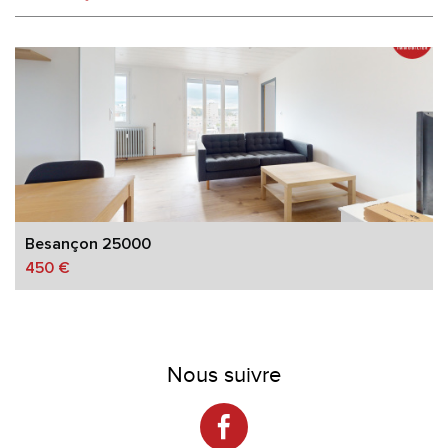
Habitants de 25 à 55 ans
37,75 %
Habitants de plus de 55 ans
26,59 %
Nombre d'enfants par famille
0,92
Familles sans enfant
48,35 %
Familles avec 1 ou 2 enfants
10,07 %
Maisons
12,75 %
Appartements
87,25 %
Familles avec 3 enfants
6,93 %
Besançon 25000
450 €
Nous suivre