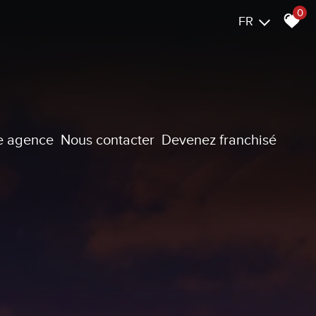
0
FR
re agence
nous contacter
devenez franchisé