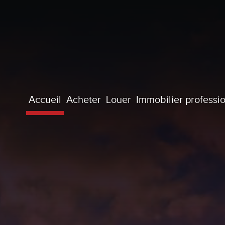
accueil
acheter
louer
immobilier professi
maisons
acheter
appartements
louer
terrains
autres