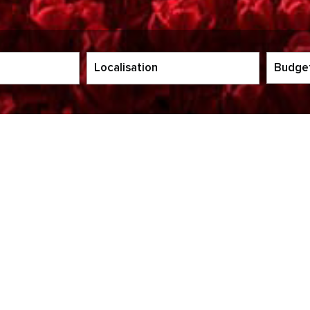
5KM
10KM
25KM
notre sélection
DE BIENS