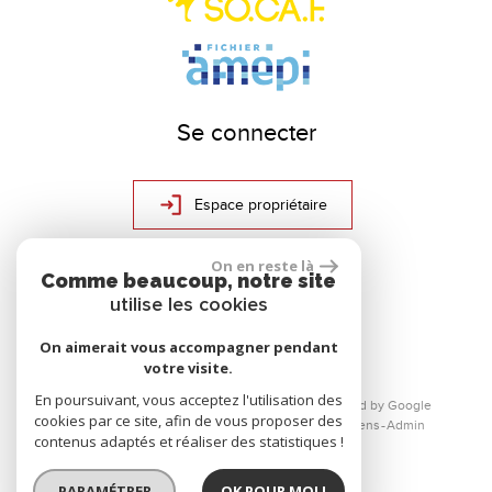
Se connecter
Espace propriétaire
On en reste là
Comme beaucoup, notre site
réalisé par
utilise les cookies
On aimerait vous accompagner pendant
votre visite.
En poursuivant, vous acceptez l'utilisation des
© 2026 | Tous droits réservés | Traduction powered by Google
cookies par ce site, afin de vous proposer des
Plan du site
Mentions légales
Nos honoraires
Liens
Admin
contenus adaptés et réaliser des statistiques !
PARAMÉTRER
OK POUR MOI !