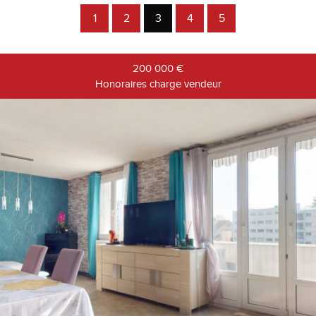
Vente
1
2
3
4
5
200 000
€
Honoraires charge vendeur
RECHERCHER
+ de critères
+
5KM
10KM
25KM