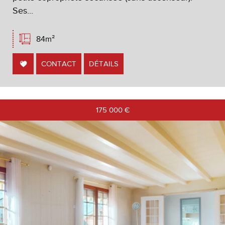
Ses...
84m²
CONTACT
DÉTAILS
175 000
€