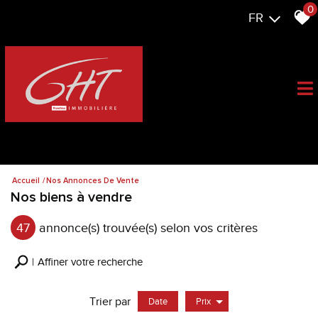
0
FR
Accueil
Nos Annonces De Vente
Nos biens à vendre
47
annonce(s) trouvée(s) selon vos critères
Affiner votre recherche
Trier par
Date
Prix