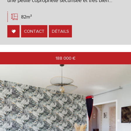
une petite copropriété sécurisée et très bien...
82m²
CONTACT
DÉTAILS
188 000
€