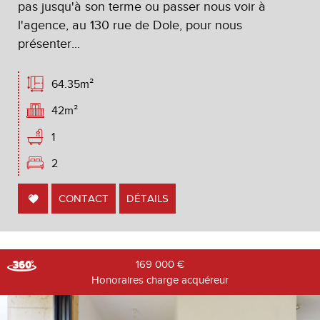
pas jusqu'à son terme ou passer nous voir à
l'agence, au 130 rue de Dole, pour nous
présenter...
64.35m²
42m²
1
2
CONTACT
DÉTAILS
169 000
€
Honoraires charge acquéreur