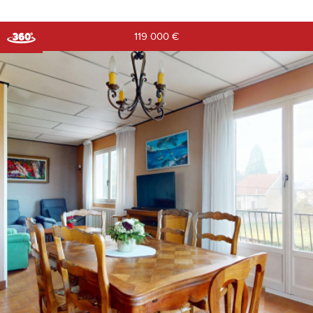
Vente
119 000
€
RECHERCHER
+ de critères
+
5KM
10KM
25KM