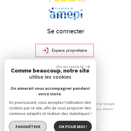
Se connecter
Espace propriétaire
On en reste là
Comme beaucoup, notre site
réalisé par
utilise les cookies
On aimerait vous accompagner pendant
votre visite.
En poursuivant, vous acceptez l'utilisation des
© 2026 | Tous droits réservés | Traduction powered by Google
cookies par ce site, afin de vous proposer des
Plan du site
Mentions légales
Nos honoraires
Liens
Admin
contenus adaptés et réaliser des statistiques !
PARAMÉTRER
OK POUR MOI !
Site internet compatible multi-supports,