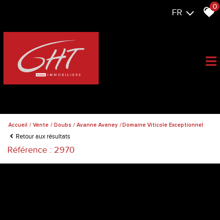
0
FR
Accueil
Vente
Doubs
Avanne Aveney
Domaine Viticole Exceptionnel
Retour aux résultats
Référence : 2970
379 600 €
Honoraires charge acquéreur