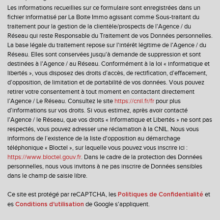
Les informations recueillies sur ce formulaire sont enregistrées dans un
Taxe foncière
22,05 %
fichier informatisé par La Boite Immo agissant comme Sous-traitant du
Habitants de moins de 25 ans
26,62 %
traitement pour la gestion de la clientèle/prospects de l'Agence / du
Réseau qui reste Responsable du Traitement de vos Données personnelles.
Habitants de 25 à 55 ans
32,79 %
La base légale du traitement repose sur l'intérêt légitime de l'Agence / du
Réseau. Elles sont conservées jusqu'à demande de suppression et sont
Habitants de plus de 55 ans
40,60 %
destinées à l'Agence / au Réseau. Conformément à la loi « informatique et
Nombre d'enfants par famille
0,87
libertés », vous disposez des droits d’accès, de rectification, d’effacement,
d’opposition, de limitation et de portabilité de vos données. Vous pouvez
Familles sans enfant
55,06 %
retirer votre consentement à tout moment en contactant directement
l’Agence / Le Réseau. Consultez le site
https://cnil.fr/fr
pour plus
Familles avec 1 ou 2 enfants
35,31 %
d’informations sur vos droits. Si vous estimez, après avoir contacté
Maisons
86,51 %
l'Agence / le Réseau, que vos droits « Informatique et Libertés » ne sont pas
respectés, vous pouvez adresser une réclamation à la CNIL. Nous vous
Appartements
13,49 %
informons de l’existence de la liste d'opposition au démarchage
téléphonique « Bloctel », sur laquelle vous pouvez vous inscrire ici :
Familles avec 3 enfants
7,70 %
https://www.bloctel.gouv.fr
. Dans le cadre de la protection des Données
personnelles, nous vous invitons à ne pas inscrire de Données sensibles
dans le champ de saisie libre.
Ce site est protégé par reCAPTCHA, les
et
Politiques de Confidentialité
es
de Google s'appliquent.
Conditions d'utilisation