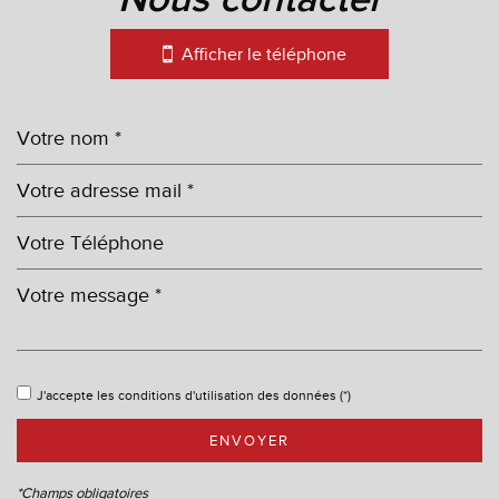
−
Afficher le téléphone
Leaflet
|
©
Maps
|
© OpenStreetMap
Jawg
statistiques
J'accepte les conditions d'utilisation des données (*)
Nombre d'habitants
2 317
ENVOYER
Propriétaires (vs. locataires)
76,62 %
Taxe habitation
12,07 %
*Champs obligatoires