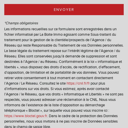
Bibliothèque
ENVOYER
Gare ferroviaire
*Champs obligatoires
Bureau de poste
Les informations recueillies sur ce formulaire sont enregistrées dans un
fichier informatisé par La Boite Immo agissant comme Sous-traitant du
Mairie
traitement pour la gestion de la clientèle/prospects de l'Agence / du
Réseau qui reste Responsable du Traitement de vos Données personnelles.
La base légale du traitement repose sur l'intérêt légitime de l'Agence / du
statistiques
Réseau. Elles sont conservées jusqu'à demande de suppression et sont
destinées à l'Agence / au Réseau. Conformément à la loi « informatique et
libertés », vous disposez des droits d’accès, de rectification, d’effacement,
Nombre d'habitants
4 819
d’opposition, de limitation et de portabilité de vos données. Vous pouvez
retirer votre consentement à tout moment en contactant directement
Propriétaires (vs. locataires)
62,58 %
l’Agence / Le Réseau. Consultez le site
https://cnil.fr/fr
pour plus
d’informations sur vos droits. Si vous estimez, après avoir contacté
Taxe habitation
18,81 %
l'Agence / le Réseau, que vos droits « Informatique et Libertés » ne sont pas
Taxe foncière
19,17 %
respectés, vous pouvez adresser une réclamation à la CNIL. Nous vous
informons de l’existence de la liste d'opposition au démarchage
Habitants de moins de 25 ans
32,62 %
téléphonique « Bloctel », sur laquelle vous pouvez vous inscrire ici :
https://www.bloctel.gouv.fr
. Dans le cadre de la protection des Données
Habitants de 25 à 55 ans
39,01 %
personnelles, nous vous invitons à ne pas inscrire de Données sensibles
Habitants de plus de 55 ans
28,37 %
dans le champ de saisie libre.