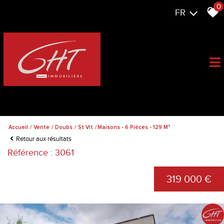
0
FR
Accueil
Vente
Doubs
St Vit
Maisons - 6 Pièces - 129 M²
Retour aux résultats
Référence : 3061
319 000 €