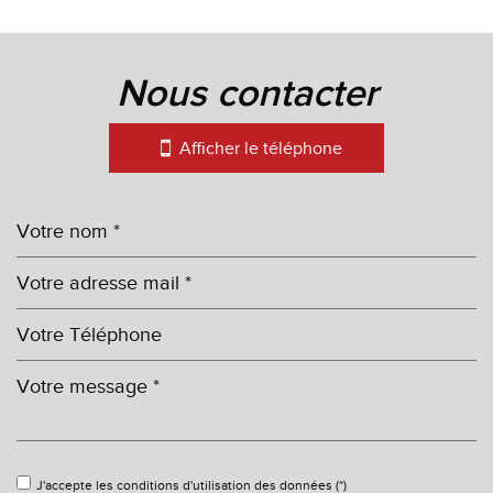
la ville de saint-vit (25410)
+
nous contacter
−
Afficher le téléphone
Leaflet
|
©
Maps
|
© OpenStreetMap
Jawg
Cinéma
École primaire
J'accepte les conditions d'utilisation des données (*)