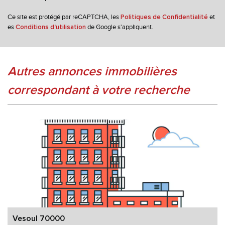
Nombre d'enfants par famille
1,03
Ce site est protégé par reCAPTCHA, les
et
Politiques de Confidentialité
es
de Google s'appliquent.
Familles sans enfant
45,86 %
Conditions d'utilisation
Familles avec 1 ou 2 enfants
41,90 %
Maisons
66,76 %
autres annonces immobilières
Appartements
33,24 %
correspondant à votre recherche
Familles avec 3 enfants
10,26 %
Vesoul 70000